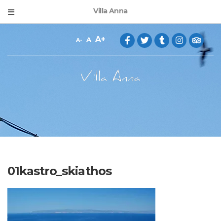
Villa Anna
A
A
A
01kastro_skiathos