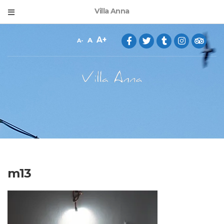
Villa Anna
A
A
A
m13